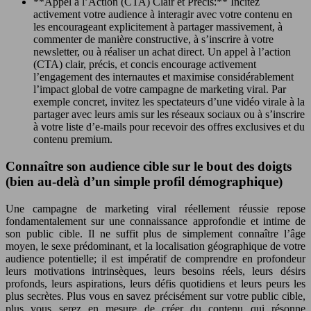
**Appel à l’Action (CTA) Clair et Précis:** Incitez
activement votre audience à interagir avec votre contenu en
les encourageant explicitement à partager massivement, à
commenter de manière constructive, à s’inscrire à votre
newsletter, ou à réaliser un achat direct. Un appel à l’action
(CTA) clair, précis, et concis encourage activement
l’engagement des internautes et maximise considérablement
l’impact global de votre campagne de marketing viral. Par
exemple concret, invitez les spectateurs d’une vidéo virale à la
partager avec leurs amis sur les réseaux sociaux ou à s’inscrire
à votre liste d’e-mails pour recevoir des offres exclusives et du
contenu premium.
Connaître son audience cible sur le bout des doigts
(bien au-delà d’un simple profil démographique)
Une campagne de marketing viral réellement réussie repose
fondamentalement sur une connaissance approfondie et intime de
son public cible. Il ne suffit plus de simplement connaître l’âge
moyen, le sexe prédominant, et la localisation géographique de votre
audience potentielle; il est impératif de comprendre en profondeur
leurs motivations intrinsèques, leurs besoins réels, leurs désirs
profonds, leurs aspirations, leurs défis quotidiens et leurs peurs les
plus secrètes. Plus vous en savez précisément sur votre public cible,
plus vous serez en mesure de créer du contenu qui résonne